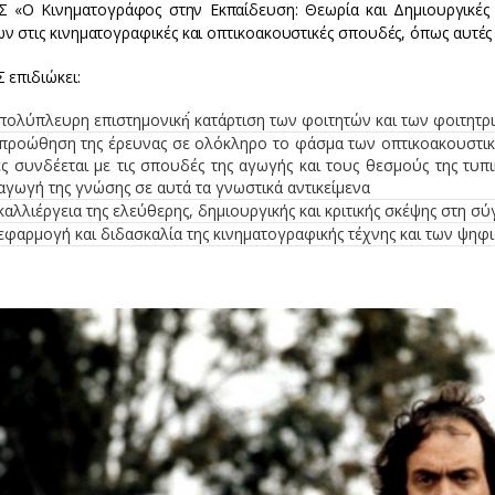
 «Ο Κινηματογράφος στην Εκπαίδευση: Θεωρία και Δημιουργικές 
ν στις κινηματογραφικές και οπτικοακουστικές σπουδές, όπως αυτές
 επιδιώκει:
πολύπλευρη επιστημονική́ κατάρτιση των φοιτητών και των φοιτητ
 προώθηση της έρευνας σε ολόκληρο το φάσμα των οπτικοακουστικώ
ς συνδέεται με τις σπουδές της αγωγής και τους θεσμούς της τυπι
γωγή της γνώσης σε αυτά τα γνωστικά αντικείμενα
καλλιέργεια της ελεύθερης, δημιουργικής και κριτικής σκέψης στη σ
εφαρμογή και διδασκαλία της κινηματογραφικής τέχνης και των ψη