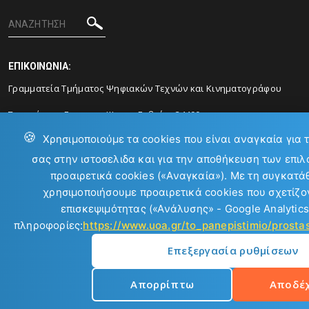
ΕΠΙΚΟΙΝΩΝΙΑ:
Γραμματεία Τμήματος Ψηφιακών Τεχνών και Κινηματογράφου
Συγκρότημα Ευριπου, Ψαχνα Ευβοίας 34400
🍪
Χρησιμοποιούμε τα cookies που είναι αναγκαία για 
Τηλ: 2228021880
σας στην ιστοσελιδα και για την αποθήκευση των επιλ
προαιρετικά cookies («Αναγκαία»). Με τη συγκατά
Email:
edu-cinema@dcarts.uoa.gr
χρησιμοποιήσουμε προαιρετικά cookies που σχετίζον
επισκεψιμότητας («Ανάλυσης» - Google Analytics
πληροφορίες:
https://www.uoa.gr/to_panepistimio/prost
Επεξεργασία ρυθμίσεων
Copyright © 2026
Απορρίπτω
Αποδέ
Εθνικό και Καποδιστριακό Πανεπιστήμιο Αθηνών